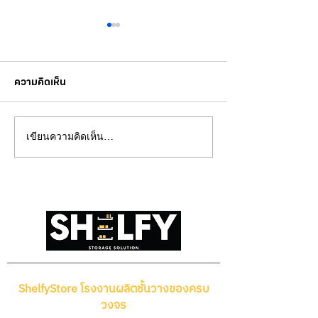
ความคิดเห็น
วิธีเลือกแร็คจัดเก็บสินค้าใน
ชั้นวางของในโกด
เขียนความคิดเห็น…
คลังให้เหมาะกับน้ำหนัก
VS มือหนึ่ง แบบไห
สินค้า
กว่ากัน
ShelfyStore โรงงานผลิตชั้นวางของครบ
วงจร