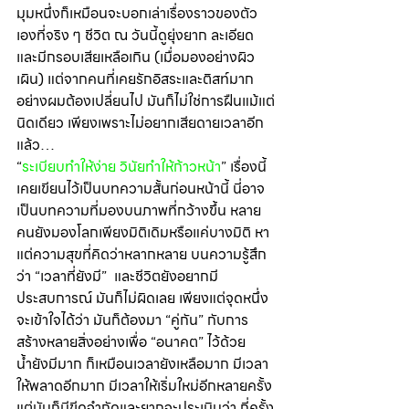
มุมหนึ่งก็เหมือนจะบอกเล่าเรื่องราวของตัว
เองที่จริง ๆ ชีวิต ณ วันนี้ดูยุ่งยาก ละเอียด 
และมีกรอบเสียเหลือเกิน (เมื่อมองอย่างผิว
เผิน) แต่จากคนที่เคยรักอิสระและติสท์มาก
อย่างผมต้องเปลี่ยนไป มันก็ไม่ใช่การฝืนแม้แต่
นิดเดียว เพียงเพราะไม่อยากเสียดายเวลาอีก
แล้ว…
“
ระเบียบทำให้ง่าย วินัยทำให้ก้าวหน้า
” เรื่องนี้
เคยเขียนไว้เป็นบทความสั้นก่อนหน้านี้ นี่อาจ
เป็นบทความที่มองบนภาพที่กว้างขึ้น หลาย
คนยังมองโลกเพียงมิติเดิมหรือแค่บางมิติ หา
แต่ความสุขที่คิดว่าหลากหลาย บนความรู้สึก
ว่า “เวลาที่ยังมี”  และชีวิตยังอยากมี
ประสบการณ์ มันก็ไม่ผิดเลย เพียงแต่จุดหนึ่ง
จะเข้าใจได้ว่า มันก็ต้องมา “คู่กัน” กับการ
สร้างหลายสิ่งอย่างเพื่อ “อนาคต” ไว้ด้วย
น้ำยังมีมาก ก็เหมือนเวลายังเหลือมาก มีเวลา
ให้พลาดอีกมาก มีเวลาให้เริ่มใหม่อีกหลายครั้ง 
แต่มันก็มีขีดจำกัดและยากจะประเมินว่า กี่ครั้ง