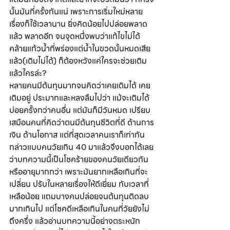
นั้นมันกี่ครั้งกันแน่ เพราะการเริ่มใหม่หลาย
เรื่องก็ใช้เวลานาน ยิ่งคิดน้อยไปปล่อยพลาด
แล้ว พลาดอีก จนจุดหนึ่งพบว่าแก้ไขไม่ได้ 
คล้ายแก้วน้ำที่พร่องแต่น้ำในขวดนั้นหมดเสีย
แล้ว(เติมไม่ได้) ก็ต้องหวังแค่ใครจะช่วยเติม 
แล้วใครล่ะ?
หลายคนมีต้นทุนมากจนคิดว่าเคยเติมได้ เคย
เติมอยู่ ประมาทและหลงลืมไปว่า แม้จะเติมได้
บ่อยครั้งกว่าคนอื่น แต่มันก็มีวันหมด เปรียบ
เสมือนคนที่คิดว่าตนมีต้นทุนชีวิตที่ดี ด้านการ
เงิน ด้านโอกาส แต่ที่สุดเวลาคนเราก็เท่ากัน
กล่าวแบบคนวัยเกิน 40 มาแล้วจึงบอกได้เลย
ว่าบทความนี้เป็นโชคร้ายของคนวัยเดียวกัน
หรืออายุมากกว่า เพราะมันยากเหลือเกินที่จะ
เปลี่ยน ปรับในหลายเรื่องให้ดีเยี่ยม กับเวลาที่
เหลือน้อย แถมบางคนปล่อยจนต้นทุนติดลบ
มากเกินไป แต่โชคดีเหลือเกินในคนที่วัยยังไม่
ถึงครึ่ง แล้วอ่านบทความนี้อย่างตระหนัก 