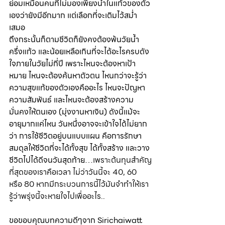
ย่อมเหมือนคนที่ไม่มองเพียงน้ำในแก้วของตัว
เองว่ายังมีอีกมาก แต่เลือกที่จะเติมไว้สม่ำ 
เสมอ
ถึงกระนั้นก็ตามชีวิตก็ยังคงต้องพ้นวัยน้ำ
ครึ่งแก้ว และน้อยเหลือเกินที่จะได้อะไรครบดัง
ใจภายในวัยไม่กี่ปี เพราะไหนจะต้องหาเป้า
หมาย ไหนจะต้องค้นหาตัวตน ไหนกว่าจะรู้ว่า
ความสุขแท้ของตัวเองคืออะไร ไหนจะปัญหา
ความสัมพันธ์ และไหนจะต้องสร้างความ
มั่นคงให้ตนเอง (มุ่งงานหาเงิน) ดังนี้แม้จะ
อายุมากแค่ไหน วันหนึ่งอาจจะเข้าใจได้ไม่ยาก
ว่า การใช้ชีวิตอยู่บนแบบแผน คือการรักษา
สมดุลให้ชีวิตที่จะได้ทั้งสุข ได้ทั้งสร้าง และวาง
ชีวิตไปได้ดีจนวันสุดท้าย…
เพราะต้นทุนสำคัญ
ที่สุดของเราคือเวลา ไม่ว่าวันนี้จะ 40, 60 
หรือ 80 หากมีกระบวนการนี้ไว้มันจำทำให้เรา
รู้ว่าพรุ่งนี้จะหายใจไปเพื่ออะไร..
ขอขอบคุณบทความดีๆจาก Sirichaiwatt