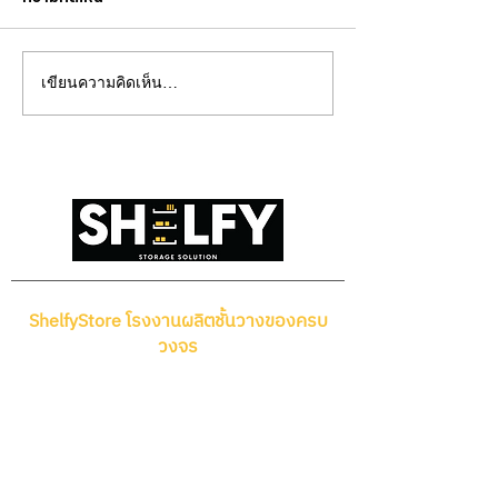
วิธีเลือกแร็คจัดเก็บสินค้าใน
ชั้นวางของในโกด
เขียนความคิดเห็น…
คลังให้เหมาะกับน้ำหนัก
VS มือหนึ่ง แบบไห
สินค้า
กว่ากัน
ShelfyStore โรงงานผลิตชั้นวางของครบ
วงจร
ชั้นวางสินค้าราคาโรงงาน ขายส่ง ชั้นวาง
ของ ชั้นวางของอเนกประสงค์ ชั้นเก็บของ
แร็ควางของ ชั้นวางของสําเร็จรูปshelf
สินค้า ชั้นวางของในโกดัง ชั้นวางของหน้า
ร้าน รวมถึง ชั้นวางของในบ้าน ตอบโจทย์