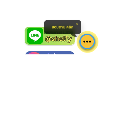
ทุกการใช้งาน มาพร้อมบริการรับทำและ
ออกแบบชั้นวางของตามสั่ง พร้อมบริการ
ติดตั้งฟรี ในเขต กทม. และปริมณฑล
สอบถาม คลิก
สาขารัชดา - เหม่งจ๋าย
(Shelfy's แบรนด์ช้อป)
เลขที่ 829, ห้อง 105, อาคาร ชนา ซิตี้ เรสซิ
เด้นซ์, ถนนประชาอุทิศ ห้วยขวาง กรุงเทพฯ
10310
โทร :