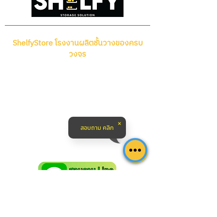
ขั้นตอนการส่งสินค้ากลับ) และอยู่ใน
สภาพเช่นเดียวกับที่ทางบริษัท ฯ นำส่ง
ต่อผู้ซื้อ ในการจัดส่งสินค้ากลับไปยัง
ลูกค้า ทางบริษัท ฯ ขอเรียกเก็บค่าใช้
ShelfyStore โรงงานผลิตชั้นวางของครบ
จ่ายในการจัดส่งสินค้าใหม่แก่ลูกค้า
วงจร
ตามความเป็นจริง
ชั้นวางสินค้าราคาโรงงาน ขายส่ง ชั้นวาง
4. บริษัท ฯ ขอสงวนสิทธิ์ในการไม่รับ
ของ ชั้นวางของอเนกประสงค์ ชั้นเก็บของ
คืนหรือเปลี่ยนสินค้าในกรณีดังต่อไปนี้
แร็ควางของ ชั้นวางของสําเร็จรูปshelf
:
สินค้า ชั้นวางของในโกดัง ชั้นวางของหน้า
สินค้าที่ไม่ได้ซื้อจากทางร้าน
ร้าน รวมถึง ชั้นวางของในบ้าน ตอบโจทย์
ShelfyStore ผ่านช่องทาง
ทุกการใช้งาน มาพร้อมบริการรับทำและ
สอบถาม คลิก
https://www.shelfystore.com
ออกแบบชั้นวางของตามสั่ง พร้อมบริการ
/ โดยตรง
ติดตั้งฟรี ในเขต กทม. และปริมณฑล
ผลิตภัณฑ์ที่ได้ทำการแกะ ฉีก เปิด
หรือใช้แล้ว โดยไม่มีวิดีโอหลักฐาน
ดังที่บันทึกไว้ดังกล่าวในข้อ (2)
สินค้าที่มีความเสียหายอันเนื่องมา
จากการแพ็คสินค้าส่งคืนของลูกค้า
เอง