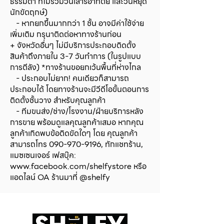
ธรรมดา ที่ไม่รวมวันเสาร์อาทิตย์ และวันหยุด
คำสั่งซื้อ ชำรุด หรือเสียหายเนื่องจาก
นักขัตฤกษ์)
ความผิดพลาดของบริษัท ฯ เพื่อ
- หากยกขึ้นมากกว่า 1 ชั้น อาจมีค่าใช้จ่าย
ทำการคืนหรือเปลี่ยนสินค้าลูกค้าจะ
เพิ่มเติม กรุนาติดต่อหาทางร้านก่อน
ต้องมีหลักฐานดังกล่าว:
+ จังหวัดอื่นๆ ไม่มีบริการประกอบติดตั้ง
วิดีโอบันทึกเหตุการณ์ตั้งแต่ก่อน
สินค้าถึงภายใน 3-7 วันทำการ (ในรูปแบบ
เริ่มต้นขั้นตอนการเปิด/แกะห่อ
การตีลัง) *ทางร้านขอยกเว้นพื้นที่ห่างไกล
สินค้าไปจนถึง ขั้นตอนการเช็ค
- ประกอบไม่ยาก! คนเดียวก็สามารถ
สภาพสินค้าจบครบทุกชิ้น หากไม่มี
ประกอบได้ โดยทางร้านจะมีวีดีโอขั้นตอนการ
หลักฐานดังกล่าวทางบริษัท ฯ ขอ
ติดตั้งชั้นวาง สำหรับคุณลูกค้า
สงวนสิทธิ์ในการไม่รับคืนหรือ
- ทีมขนส่ง/ช่าง/โรงงาน/ฝ่ายบริการหลัง
เปลี่ยนสินค้า
การขาย พร้อมดูแลคุณลูกค้าเสมอ หากคุณ
ลูกค้าเกิดพบข้อติดขัดใดๆ โดย คุณลูกค้า
3. ในกรณีที่ลูกค้ามีความประสงค์จะ
สามารถโทร
090-970-9196
, ทักแชทร้าน,
คืนหรือเปลี่ยนสินค้า ลูกค้าจะต้อง
แมซเซนเจอร์ เฟสบุ๊ค:
ทำการจัดส่งสินค้ากลับมายังบริษัท ฯ
www.facebook.com/shelfystore
หรือ
โดยลูกค้าจะเป็นผู้รับผิดชอบค่าใช้จ่าย
แอดไลน์ OA ร้านมาที่ @shelfy
ในการจัดส่งสินค้าคืน โดยที่สินค้าต้อง
ไม่ชำรุดเสียหายจากการใช้งานหรือการ
ควบคุมสินค้า (ตั้งแต่ขณะช่วงเวลาที่
ได้รับไปจนถึงขณะช่วงเวลาที่เสร็จสิ้น