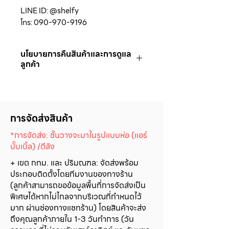
LINE ID: @shelfy
โทร: 090-970-9196
นโยบายการคืนสินค้าและการดูแล
ลูกค้า
1. บริษัท ฯ ยินดีที่จะรับประกันสินค้า
เป็นระยะเวลา 1 ปี
2. ในกรณีที่ลูกค้าต้องการคืนหรือ
การจัดส่งสินค้า
เปลี่ยนสินค้าเนื่องจากความผิดพลาด
ของทางบริษัท ฯ เช่น
*การจัดส่ง: ชั้นวางจะมาในรูปแบบห่อ (แอร์
*การจัดส่งสินค้าให้กับลูกค้าผิดจากคำ
บั๊บเบิ้ล) /ตีลัง
สั่งซื้อ หรือ *ได้รับสินค้าที่ชำรุดหรือเสีย
+ เขต กทม. และ ปริมณฑล: จัดส่งพร้อม
หาย ทางบริษัทฯ ยินดีที่จะรับเปลี่ยน
ประกอบติดตั้งโดยทีมงานของทางร้าน
และจัดส่งสินค้าที่ถูกต้อง ให้กับลูกค้า
(ลูกค้าสามารถขอข้อมูลพื้นที่การจัดส่งเป็น
ใหม่ภายใน 7 วันทำการ โดยไม่คิดค่าใช้
พิเศษได้หากไม่ไกลจากบริเวณที่กำหนดไว้
จ่ายใดๆ ทั้งสิ้น
มาก ผ่านช่องทางแชทร้าน) โดยสินค้าจะส่ง
*ในกรณีที่ลูกค้าได้รับสินค้าที่ผิดจาก
ถึงคุณลูกค้าภายใน 1-3 วันทำการ (วัน