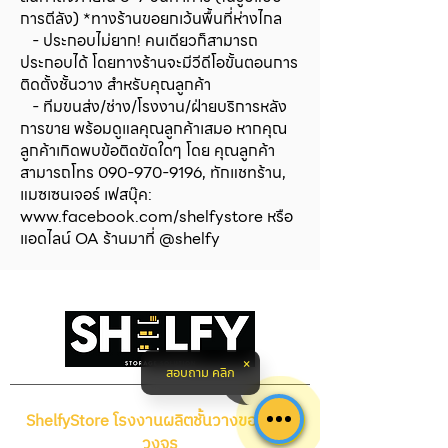
ทำการคืนหรือเปลี่ยนสินค้าลูกค้าจะ
การตีลัง) *ทางร้านขอยกเว้นพื้นที่ห่างไกล
ต้องมีหลักฐานดังกล่าว:
- ประกอบไม่ยาก! คนเดียวก็สามารถ
วิดีโอบันทึกเหตุการณ์ตั้งแต่ก่อน
ประกอบได้ โดยทางร้านจะมีวีดีโอขั้นตอนการ
เริ่มต้นขั้นตอนการเปิด/แกะห่อ
ติดตั้งชั้นวาง สำหรับคุณลูกค้า
สินค้าไปจนถึงขั้นตอนการเช็ค
- ทีมขนส่ง/ช่าง/โรงงาน/ฝ่ายบริการหลัง
สภาพสินค้าจบครบทุกชิ้น หากไม่มี
การขาย พร้อมดูแลคุณลูกค้าเสมอ หากคุณ
ลูกค้าเกิดพบข้อติดขัดใดๆ โดย คุณลูกค้า
หลักฐานดังกล่าวทางบริษัท ฯ ขอ
สามารถโทร
090-970-9196
, ทักแชทร้าน,
สงวนสิทธิ์ในการไม่รับคืนหรือ
แมซเซนเจอร์ เฟสบุ๊ค:
เปลี่ยนสินค้า
www.facebook.com/shelfystore
หรือ
3. ในกรณีที่ลูกค้ามีความประสงค์จะ
แอดไลน์ OA ร้านมาที่ @shelfy
คืนหรือเปลี่ยนสินค้า ลูกค้าจะต้อง
ทำการจัดส่งสินค้ากลับมายังบริษัท ฯ
โดยลูกค้าจะเป็นผู้รับผิดชอบค่าใช้จ่าย
ในการจัดส่งสินค้าคืน โดยที่สินค้าต้อง
ไม่ชำรุดเสียหายจากการใช้งานหรือการ
ควบคุมสินค้า (ตั้งแต่ขณะช่วงเวลาที่
สอบถาม คลิก
ได้รับไปจนถึงขณะช่วงเวลาที่เสร็จสิ้น
ขั้นตอนการส่งสินค้ากลับ) และอยู่ใน
ShelfyStore โรงงานผลิตชั้นวางของครบ
สภาพเช่นเดียวกับที่ทางบริษัท ฯ นำส่ง
วงจร