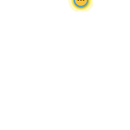
ความคิดเห็น
วิธีเลือกแร็คจัดเก็บสินค้าใน
ชั้นวางของในโกด
เขียนความคิดเห็น…
คลังให้เหมาะกับน้ำหนัก
VS มือหนึ่ง แบบไห
สินค้า
กว่ากัน