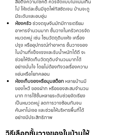
สื่อถึงความโชคดี ควรจัดแบบไม่แน่นเกิน
ไป ให้แต่ละชั้นมีจุดโฟกัสชัดเจน บ้านจะดู
มีระดับและอบอุ่น
ห้องครัว
 ช่วงตรุษจีนมักมีการเตรียม
อาหารจำนวนมาก ชั้นวางในครัวควรจัด
หมวดหมู่ เช่น โซนวัตถุดิบแห้ง เครื่อง
ปรุง หรืออุปกรณ์ทำอาหาร ชั้นวางของ
ในบ้านที่แข็งแรงและรับน้ำหนักได้ดี จะ
ช่วยให้จัดเก็บวัตถุดิบจำนวนมากได้
อย่างมั่นใจ โดยไม่ต้องกังวลเรื่องความ
แอ่นหรือโยกคลอน
ห้องเก็บของหรือมุมสต็อก
 หลายบ้านมี
ของไหว้ ของฝาก หรือของสะสมจำนวน
มาก การใช้ชั้นหลายระดับช่วยจัดเรียง
เป็นหมวดหมู่ ลดการวางซ้อนกันจน
ค้นหาไม่เจอ และช่วยให้บริหารพื้นที่ได้
อย่างมีประสิทธิภาพ
วิธีเลือกชั้นวางของในบ้านให้